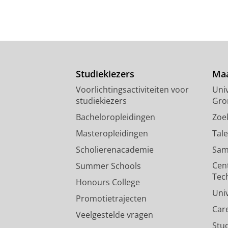
Studiekiezers
Maa
Voorlichtingsactiviteiten voor
Univ
studiekiezers
Gro
Bacheloropleidingen
Zoe
Masteropleidingen
Tal
Scholierenacademie
Sam
Cen
Summer Schools
Tec
Honours College
Uni
Promotietrajecten
Car
Veelgestelde vragen
Stu