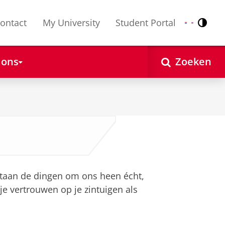
ontact
My University
Student Portal
Contr
Nederlands
English
 ons
Zoeken
staan de dingen om ons heen écht,
 je vertrouwen op je zintuigen als