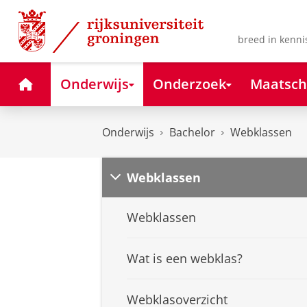
Skip
Skip
to
to
Content
Navigation
breed in kenni
Home
Onderwijs
Onderzoek
Maatsch
Onderwijs
Bachelor
Webklassen
Webklassen
Webklassen
Wat is een webklas?
Webklasoverzicht