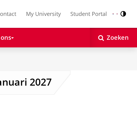
ontact
My University
Student Portal
Contr
Nederlands
English
 ons
Zoeken
anuari 2027