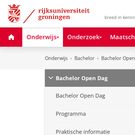
Skip
Skip
to
to
Content
Navigation
breed in kenni
Home
Onderwijs
Onderzoek
Maatsch
Onderwijs
Bachelor
Bachelor Open
Bachelor Open Dag
Bachelor Open Dag
Programma
Praktische informatie