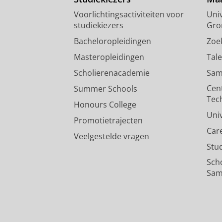
Voorlichtingsactiviteiten voor
Univ
studiekiezers
Gro
Bacheloropleidingen
Zoe
Masteropleidingen
Tal
Scholierenacademie
Sam
Cen
Summer Schools
Tec
Honours College
Uni
Promotietrajecten
Car
Veelgestelde vragen
Stu
Sch
Sam