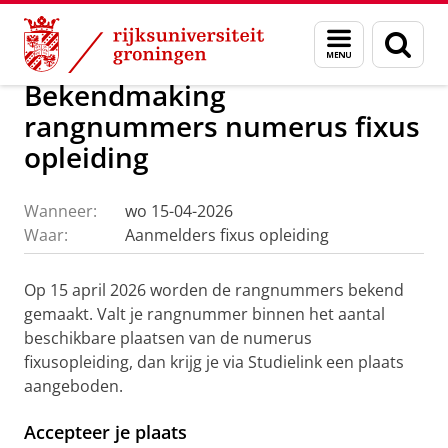
Skip
Skip
Onderwijs
Aanmelden, inschrijven en collegegeld
Menu
Zoek
to
to
en
Content
Navigation
zoeken
Bekendmaking
rangnummers numerus fixus
opleiding
Wanneer:
wo 15-04-2026
Waar:
Aanmelders fixus opleiding
Op 15 april 2026 worden de rangnummers bekend
gemaakt. Valt je rangnummer binnen het aantal
beschikbare plaatsen van de numerus
fixusopleiding, dan krijg je via Studielink een plaats
aangeboden.
Accepteer je plaats