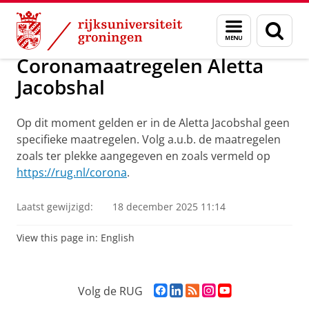
Skip
Skip
Centrum voor Informatie Technologie
Menu
Zoek
to
to
en
Content
Navigation
zoeken
Coronamaatregelen Aletta
Jacobshal
Op dit moment gelden er in de Aletta Jacobshal geen
specifieke maatregelen. Volg a.u.b. de maatregelen
zoals ter plekke aangegeven en zoals vermeld op
https://rug.nl/corona
.
Laatst gewijzigd:
18 december 2025 11:14
View this page in:
English
F
L
R
I
Y
Volg de RUG
a
i
S
n
o