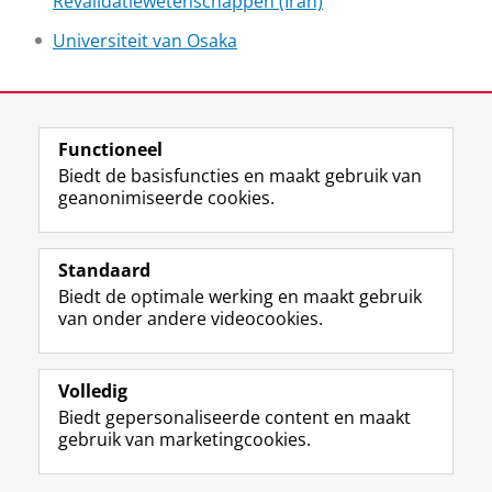
Revalidatiewetenschappen (Iran)
Universiteit van Osaka
Laatst gewijzigd:
28 mei 2026 10:25
Functioneel
View this page in:
English
Biedt de basisfuncties en maakt gebruik van
geanonimiseerde cookies.
F
L
R
I
Y
Volg de RUG
a
i
S
n
o
Standaard
c
n
S
s
u
Biedt de optimale werking en maakt gebruik
e
k
-
t
T
Studiekiezers
van onder andere videocookies.
b
e
f
a
u
Maatschappij/bedrijven
o
d
e
g
b
o
I
e
r
e
Alumni
k
n
d
a
-
Volledig
p
-
R
m
k
Biedt gepersonaliseerde content en maakt
Over ons
a
p
i
-
a
gebruik van marketingcookies.
g
a
j
a
n
i
g
k
c
a