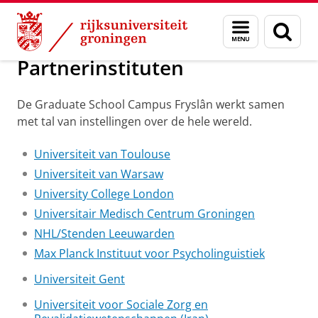
Skip
Skip
Over ons
PhD Programme
Menu
Zoek
to
to
en
Content
Navigation
zoeken
Partnerinstituten
De Graduate School Campus Fryslân werkt samen
met tal van instellingen over de hele wereld.
Universiteit van Toulouse
Universiteit van Warsaw
University College London
Universitair Medisch Centrum Groningen
NHL/Stenden Leeuwarden
Max Planck Instituut voor Psycholinguistiek
Universiteit Gent
Universiteit voor Sociale Zorg en