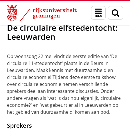
Skip
Skip
Over ons
Societal impact
Menu
Zoek
to
to
en
Content
Navigation
zoeken
De circulaire elfstedentocht:
Leeuwarden
Eerste editie van de circulaire 11-stedentocht
Pas uw cookie instellingen aan
om deze
video te zien
Op woensdag 22 mei vindt de eerste editie van 'De
circulaire 11-stedentocht' plaats in de Beurs in
Leeuwarden. Maak kennis met duurzaamheid en
circulaire economie! Tijdens deze eerste talkshow
over circulaire economie nemen verschillende
sprekers deel aan interessante discussies. Onder
andere vragen als 'wat is dat nou eigenlijk, circulaire
economie?' en 'wat gebeurt er al in Leeuwarden op
het gebied van duurzaamheid' komen aan bod.
Sprekers