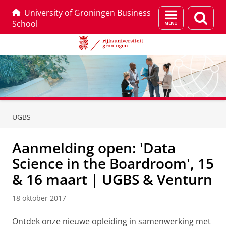
University of Groningen Business
Menu
Zoek
School
en
zoeken
Skip
Skip
to
to
UGBS
Content
Navigation
Aanmelding open: 'Data
Science in the Boardroom', 15
& 16 maart | UGBS & Venturn
18 oktober 2017
Ontdek onze nieuwe opleiding in samenwerking met