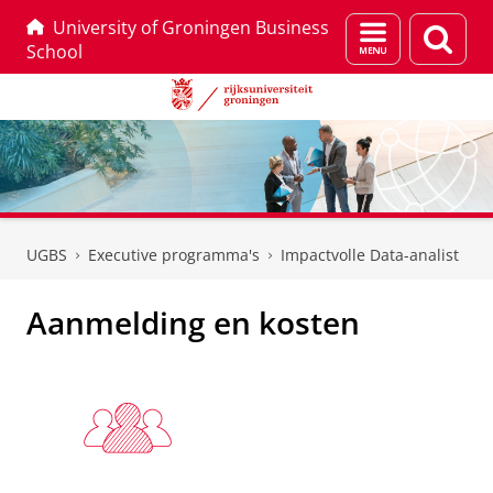
University of Groningen Business
Menu
Zoek
School
en
zoeken
Skip
Skip
to
to
UGBS
Executive programma's
Impactvolle Data-analist
Content
Navigation
Aanmelding en kosten