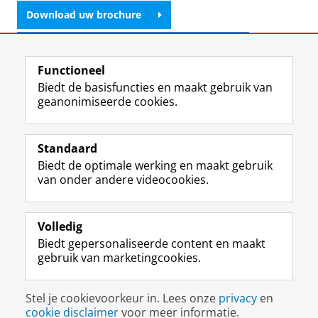
Download uw brochure
Neem contact op voor meer informatie
Functioneel
Schrijf u in voor het programma
Biedt de basisfuncties en maakt gebruik van
geanonimiseerde cookies.
Laatst gewijzigd:
29 juni 2026 12:42
Standaard
Biedt de optimale werking en maakt gebruik
Uw Business Partner: Executive onderwijs (UBGS)
van onder andere videocookies.
Uw Business Partner: Samen onderzoeken
Uw Business Partner: Werken met studenten
Volledig
Biedt gepersonaliseerde content en maakt
Faculteit Economie en Bedrijfskunde
gebruik van marketingcookies.
Disclaimer & Copyright
Privacy
Cookies
Stel je cookievoorkeur in. Lees onze
privacy
en
Inloggen
cookie disclaimer
voor meer informatie.