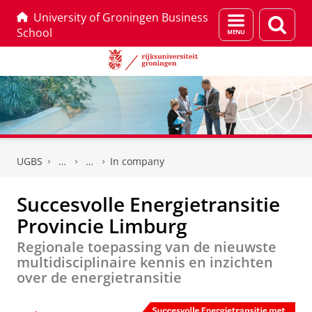
University of Groningen Business
Menu
Zoek
School
en
zoeken
Skip
Skip
to
to
UGBS
In company
Content
Navigation
Succesvolle Energietransitie
Provincie Limburg
Regionale toepassing van de nieuwste
multidisciplinaire kennis en inzichten
over de energietransitie