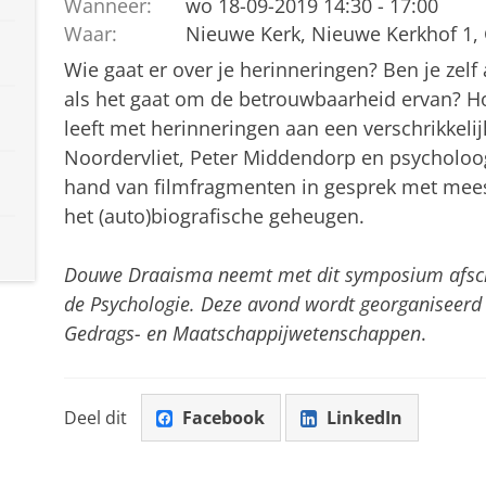
Wanneer:
wo 18-09-2019 14:30 - 17:00
Waar:
Nieuwe Kerk, Nieuwe Kerkhof 1,
Wie gaat er over je herinneringen? Ben je zelf
als het gaat om de betrouwbaarheid ervan? Ho
leeft met herinneringen aan een verschrikkelijk
Noordervliet, Peter Middendorp en psycholo
hand van filmfragmenten in gesprek met meest
het (auto)biografische geheugen.
Douwe Draaisma neemt met dit symposium afsche
de Psychologie. Deze avond wordt georganiseerd
Gedrags- en Maatschappijwetenschappen
.
Deel dit
Facebook
LinkedIn