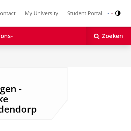
ontact
My University
Student Portal
Contr
Nederlands
English
 ons
Zoeken
gen -
ke
ddendorp