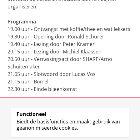
organiseren.
Programma
19.00 uur - Ontvangst met koffie/thee en wat lekkers
19.30 uur - Opening door Ronald Schurer
19.40 uur - Lezing door Peter Kramer
20.15 uur - Lezing door Michiel Klaassen
20.50 uur - Verrassingsact door SHARP/Arno
Schuitemaker
21.05 uur - Slotwoord door Lucas Vos
21.15 uur - Borrel
22.30 uur - Einde bijeenkomst
Deel dit
Facebook
LinkedIn
Functioneel
Biedt de basisfuncties en maakt gebruik van
geanonimiseerde cookies.
F
L
R
I
Y
Volg de RUG