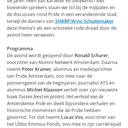
de jaren heen van karakter en betekenis? Met
boeiende sprekers staan we stil bij de mijlpalen en
de discussies rond Pride in een veranderende stad,
terwijl de dansers van
SHARP/Arno Schuitemaker
deze thema’s als een artistieke rode draad door de
avond heen verweven.
Programma
De avond wordt geopend door
Ronald Schurer
,
voorzitter van Alumni Netwerk Amsterdam. Daarna
neemt
Peter Kramer
, alumnus en medeoprichter
van Pride Amsterdam, ons mee naar de
pioniersgeest van de beginjaren. Journalist AT5 en
alumnus
Michiel Klaassen
vertelt over zijn nieuwste
boek
Tussen feest en protest. Het verhaal van de
Amsterdamse Pride
en deelt bijzondere verhalen en
historische momenten die de Pride hebben
gevormd. Tot slot neemt
Lucas Vos
, voorzitter van
het Ubbo Emmius Fonds, ons mee in zijn carrièrepad