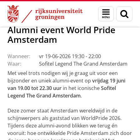
Skip
Skip
Alumni
Menu
Zoek
to
to
en
Content
Navigation
zoeken
Alumni event World Pride
Amsterdam
Wanneer:
vr 19-06-2026 19:30 - 22:00
Waar:
Sofitel Legend The Grand Amsterdam
Met veel trots nodigen wij je graag uit voor een
bijzonder en uniek alumni-event op
vrijdag 19 juni
van 19.00 tot 22.30 uur
in het iconische
Sofitel
Legend The Grand Amsterdam
.
Deze zomer staat Amsterdam wereldwijd in de
schijnwerpers als gaststad van WorldPride 2026.
Tijdens deze alumni-avond blikken we terug én
vooruit: hoe ontwikkelde Pride Amsterdam zich door