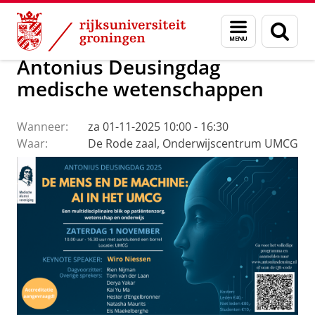
Skip
Skip
Alumni
Menu
Zoek
to
to
en
Content
Navigation
zoeken
Antonius Deusingdag
medische wetenschappen
Wanneer:
za 01-11-2025 10:00 - 16:30
Waar:
De Rode zaal, Onderwijscentrum UMCG