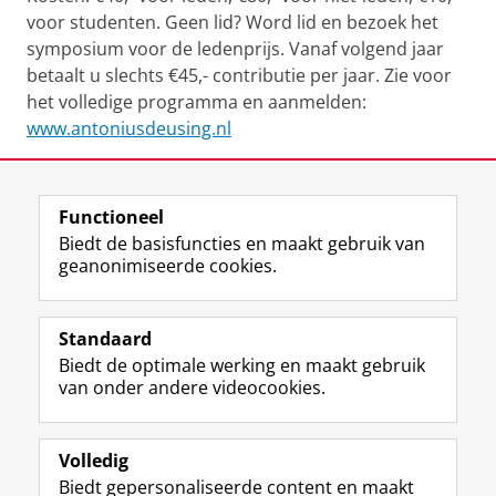
voor studenten. Geen lid? Word lid en bezoek het
symposium voor de ledenprijs. Vanaf volgend jaar
betaalt u slechts €45,- contributie per jaar. Zie voor
het volledige programma en aanmelden:
www.antoniusdeusing.nl
Deel dit
Facebook
LinkedIn
Functioneel
Biedt de basisfuncties en maakt gebruik van
geanonimiseerde cookies.
F
L
R
I
Y
Volg de RUG
a
i
S
n
o
Standaard
c
n
S
s
u
Biedt de optimale werking en maakt gebruik
e
k
-
t
T
Studiekiezers
van onder andere videocookies.
b
e
f
a
u
Maatschappij/bedrijven
o
d
e
g
b
o
I
e
r
e
Alumni
k
n
d
a
-
Volledig
p
-
R
m
k
Biedt gepersonaliseerde content en maakt
Over ons