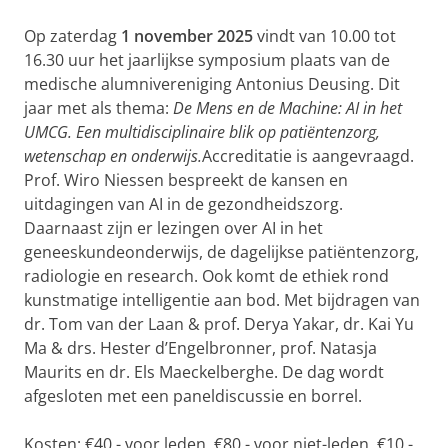
Op zaterdag
1 november 2025
vindt van 10.00 tot
16.30 uur het jaarlijkse symposium plaats van de
medische alumnivereniging Antonius Deusing. Dit
jaar met als thema:
De Mens en de Machine: AI in het
UMCG. Een multidisciplinaire blik op patiëntenzorg,
wetenschap en onderwijs.
Accreditatie is aangevraagd.
Prof. Wiro Niessen bespreekt de kansen en
uitdagingen van AI in de gezondheidszorg.
Daarnaast zijn er lezingen over AI in het
geneeskundeonderwijs, de dagelijkse patiëntenzorg,
radiologie en research. Ook komt de ethiek rond
kunstmatige intelligentie aan bod. Met bijdragen van
dr. Tom van der Laan & prof. Derya Yakar, dr. Kai Yu
Ma & drs. Hester d’Engelbronner, prof. Natasja
Maurits en dr. Els Maeckelberghe. De dag wordt
afgesloten met een paneldiscussie en borrel.
Kosten: €40,- voor leden, €80,- voor niet-leden, €10,-