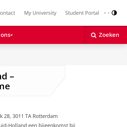
ontact
My University
Student Portal
Contr
Nederlands
English
 ons
Zoeken
nd –
me
k 28, 3011 TA Rotterdam
uid-Holland een bijeenkomst bij