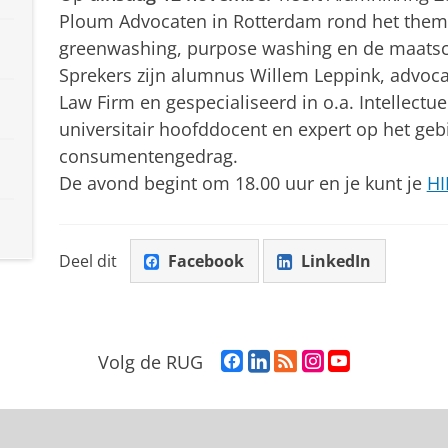
Ploum Advocaten in Rotterdam rond het them
greenwashing, purpose washing en de maatscha
Sprekers zijn alumnus Willem Leppink, advoca
Law Firm en gespecialiseerd in o.a. Intellectu
universitair hoofddocent en expert op het geb
consumentengedrag.
De avond begint om 18.00 uur en je kunt je
HI
Deel dit
Facebook
LinkedIn
F
L
R
I
Y
Volg de RUG
a
i
S
n
o
c
n
S
s
u
e
k
-
t
T