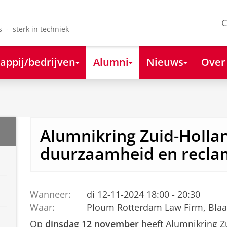
C
s - sterk in techniek
appij/bedrijven
Alumni
Nieuws
Over
Alumnikring Zuid-Holla
duurzaamheid en recla
Wanneer:
di 12-11-2024 18:00 - 20:30
Waar:
Ploum Rotterdam Law Firm, Blaa
Op
dinsdag 12 november
heeft Alumnikring Z