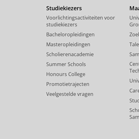
Studiekiezers
Maa
Voorlichtingsactiviteiten voor
Univ
studiekiezers
Gro
Bacheloropleidingen
Zoe
Masteropleidingen
Tal
Scholierenacademie
Sam
Cen
Summer Schools
Tec
Honours College
Uni
Promotietrajecten
Car
Veelgestelde vragen
Stu
Sch
Sam