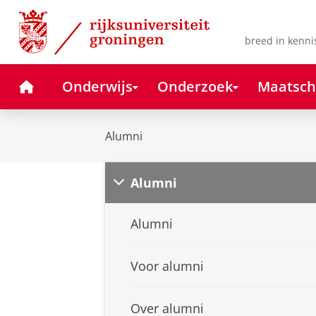
Skip
Skip
to
to
Content
Navigation
breed in kenni
Home
Onderwijs
Onderzoek
Maatsch
Alumni
Alumni
Alumni
Voor alumni
Over alumni