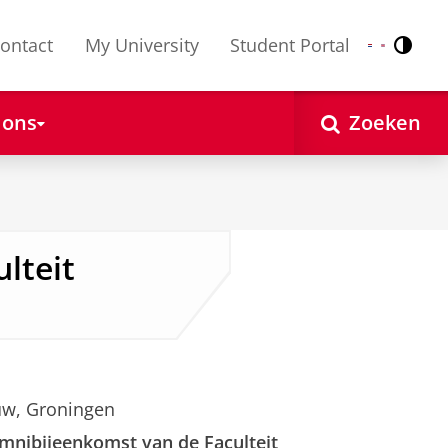
ontact
My University
Student Portal
Contr
Nederlands
English
 ons
Zoeken
lteit
uw, Groningen
lumnibijeenkomst van de Faculteit