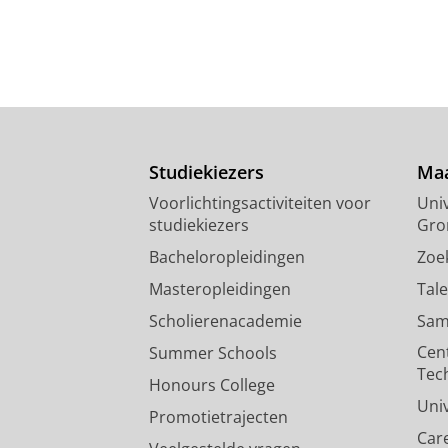
Studiekiezers
Maa
Voorlichtingsactiviteiten voor
Univ
studiekiezers
Gro
Bacheloropleidingen
Zoe
Masteropleidingen
Tal
Scholierenacademie
Sam
Cen
Summer Schools
Tec
Honours College
Uni
Promotietrajecten
Car