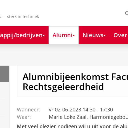
C
s - sterk in techniek
appij/bedrijven
Alumni
Nieuws
Over
Alumnibijeenkomst Facu
Rechtsgeleerdheid
Wanneer:
vr 02-06-2023 14:30 - 17:30
Waar:
Marie Loke Zaal, Harmoniegebo
Met veel plezier nodigen wij u uit voor de a