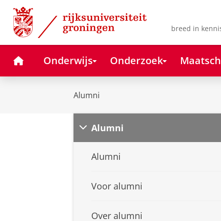
Skip
Skip
to
to
Content
Navigation
breed in kenni
Home
Onderwijs
Onderzoek
Maatsch
Alumni
Alumni
Alumni
Voor alumni
Over alumni