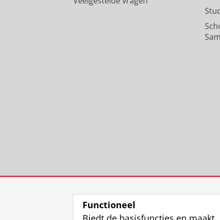
Veelgestelde vragen
Stu
Sch
Sam
Functioneel
Biedt de basisfuncties en maakt