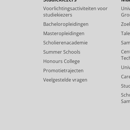
Voorlichtingsactiviteiten voor
Univ
studiekiezers
Gro
Bacheloropleidingen
Zoe
Masteropleidingen
Tal
Scholierenacademie
Sam
Cen
Summer Schools
Tec
Honours College
Uni
Promotietrajecten
Car
Veelgestelde vragen
Stu
Sch
Sam