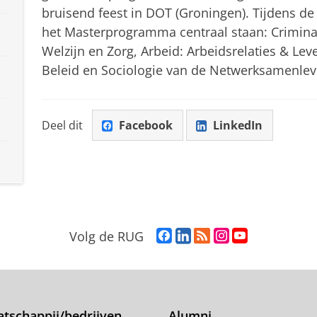
bruisend feest in DOT (Groningen). Tijdens de 
het Masterprogramma centraal staan: Criminal
Welzijn en Zorg, Arbeid: Arbeidsrelaties & Lev
Beleid en Sociologie van de Netwerksamenlev
Deel dit
Facebook
LinkedIn
F
L
R
I
Y
Volg de RUG
a
i
S
n
o
c
n
S
s
u
e
k
-
t
T
b
e
f
a
u
o
d
e
g
b
tschappij/bedrijven
Alumni