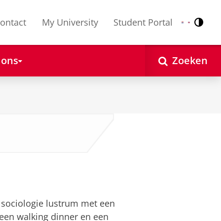
ontact
My University
Student Portal
Contr
Nederlands
English
 ons
Zoeken
e sociologie lustrum met een
een walking dinner en een