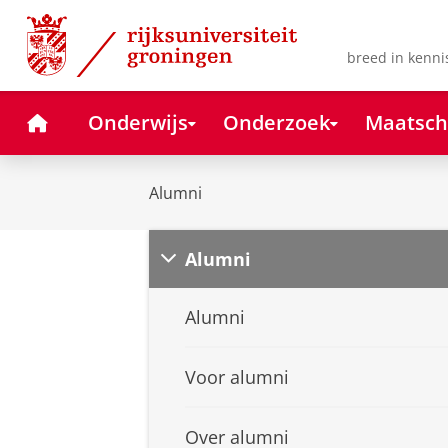
Skip
Skip
to
to
Content
Navigation
breed in kenni
Home
Onderwijs
Onderzoek
Maatsch
Alumni
Alumni
Alumni
Voor alumni
Over alumni