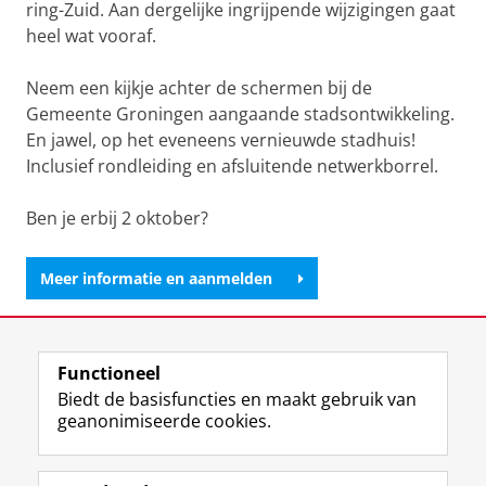
ring-Zuid. Aan dergelijke ingrijpende wijzigingen gaat
heel wat vooraf.
Neem een kijkje achter de schermen bij de
Gemeente Groningen aangaande stadsontwikkeling.
En jawel, op het eveneens vernieuwde stadhuis!
Inclusief rondleiding en afsluitende netwerkborrel.
Ben je erbij 2 oktober?
Meer informatie en aanmelden
Deel dit
Facebook
LinkedIn
Functioneel
Biedt de basisfuncties en maakt gebruik van
geanonimiseerde cookies.
F
L
R
I
Y
Volg de RUG
a
i
S
n
o