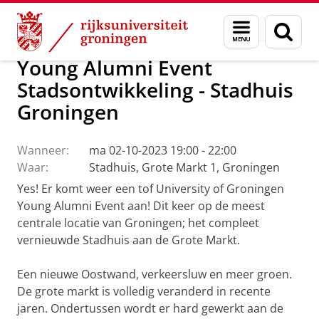
Skip
Skip
Alumni
Menu
Zoek
to
to
en
Content
Navigation
zoeken
Young Alumni Event
Stadsontwikkeling - Stadhuis
Groningen
Wanneer:
ma 02-10-2023 19:00 - 22:00
Waar:
Stadhuis, Grote Markt 1, Groningen
Yes! Er komt weer een tof University of Groningen
Young Alumni Event aan! Dit keer op de meest
centrale locatie van Groningen; het compleet
vernieuwde Stadhuis aan de Grote Markt.
Een nieuwe Oostwand, verkeersluw en meer groen.
De grote markt is volledig veranderd in recente
jaren. Ondertussen wordt er hard gewerkt aan de