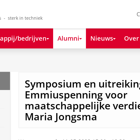
C
s - sterk in techniek
appij/bedrijven
Alumni
Nieuws
Over
Symposium en uitreiki
Emmiuspenning voor
maatschappelijke verdi
Maria Jongsma