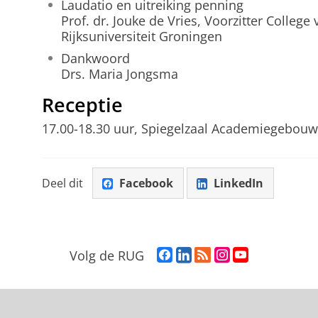
Laudatio en uitreiking penning
Prof. dr. Jouke de Vries, Voorzitter College
Rijksuniversiteit Groningen
Dankwoord
Drs. Maria Jongsma
Receptie
17.00-18.30 uur, Spiegelzaal Academiegebouw
Deel dit
Facebook
LinkedIn
F
L
R
I
Y
Volg de RUG
a
i
S
n
o
c
n
S
s
u
e
k
-
t
T
b
e
f
a
u