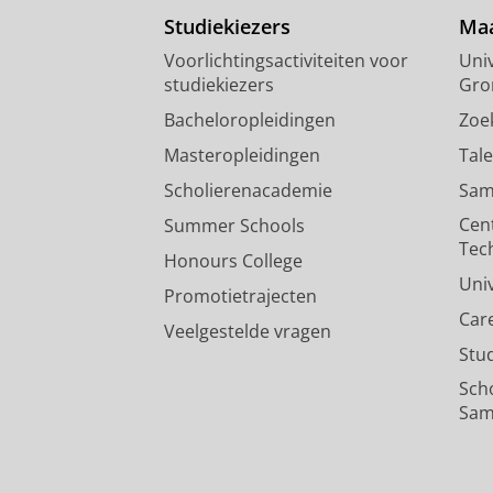
Studiekiezers
Maa
Voorlichtingsactiviteiten voor
Univ
studiekiezers
Gro
Bacheloropleidingen
Zoe
Masteropleidingen
Tal
Scholierenacademie
Sam
Cen
Summer Schools
Tec
Honours College
Uni
Promotietrajecten
Car
Veelgestelde vragen
Stu
Sch
Sam