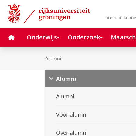
Skip
Skip
to
to
Content
Navigation
breed in kenni
Home
Onderwijs
Onderzoek
Maatsch
Alumni
Alumni
Alumni
Voor alumni
Over alumni