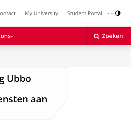
ontact
My University
Student Portal
Contr
Nederlands
English
 ons
Zoeken
ng Ubbo
ensten aan