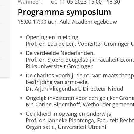
Wanneer:
do 11-05-2023 15:00 - 18:30
Programma symposium
15:00-17:00 uur, Aula Academiegebouw
Opening en inleiding.
Prof. dr. Lou de Leij, Voorzitter Groninger 
De verdeelde Nederlanden.
Prof. dr. Sjoerd Beugelsdijk, Faculteit Eco
Rijksuniversiteit Groningen
De charitas voorbij: de rol van maatschappel
bestrijding van armoede.
Dr. Arjan Vliegenthart, Directeur Nibud
Ongelijk investeren voor een gelijker Gron
Mr. Carine Bloemhoff, Wethouder gemeen
Gelijkheid in opvang en onderwijs.
Prof. dr. Janneke Plantenga, Faculteit Rec
Organisatie, Universiteit Utrecht