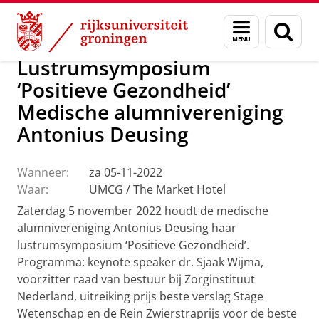
Skip
Skip
Alumni
Menu
Zoek
to
to
en
Content
Navigation
zoeken
Lustrumsymposium
‘Positieve Gezondheid’
Medische alumnivereniging
Antonius Deusing
Wanneer:
za 05-11-2022
Waar:
UMCG / The Market Hotel
Zaterdag 5 november 2022 houdt de medische
alumnivereniging Antonius Deusing haar
lustrumsymposium ‘Positieve Gezondheid’.
Programma: keynote speaker dr. Sjaak Wijma,
voorzitter raad van bestuur bij Zorginstituut
Nederland, uitreiking prijs beste verslag Stage
Wetenschap en de Rein Zwierstraprijs voor de beste