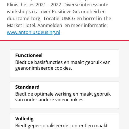
Klinische Les 2021 – 2022. Diverse interessante
workshops o.a. over Positieve Gezondheid en
duurzame zorg. Locatie: UMCG en borrel in The
Market Hotel. Aanmelden en meer informatie:
www.antoniusdeusing.nl
Deel dit
Facebook
LinkedIn
Functioneel
Biedt de basisfuncties en maakt gebruik van
geanonimiseerde cookies.
F
L
R
I
Y
Volg de RUG
a
i
S
n
o
Standaard
c
n
S
s
u
Biedt de optimale werking en maakt gebruik
e
k
-
t
T
Studiekiezers
van onder andere videocookies.
b
e
f
a
u
Maatschappij/bedrijven
o
d
e
g
b
o
I
e
r
e
Alumni
k
n
d
a
-
Volledig
p
-
R
m
k
Biedt gepersonaliseerde content en maakt
Over ons