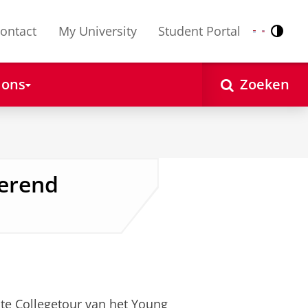
ontact
My University
Student Portal
Contr
Nederlands
English
 ons
Zoeken
Berend
ste Collegetour van het Young