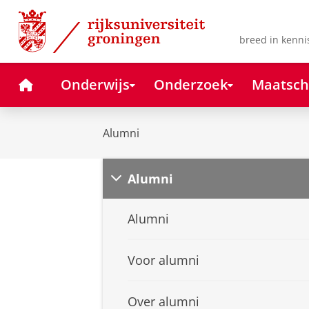
Skip
Skip
to
to
Content
Navigation
breed in kenni
Home
Onderwijs
Onderzoek
Maatsch
Alumni
Alumni
Alumni
Voor alumni
Over alumni