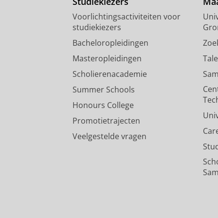
Studiekiezers
Maa
Voorlichtingsactiviteiten voor
Univ
studiekiezers
Gro
Bacheloropleidingen
Zoe
Masteropleidingen
Tal
Scholierenacademie
Sam
Cen
Summer Schools
Tec
Honours College
Uni
Promotietrajecten
Car
Veelgestelde vragen
Stu
Sch
Sam