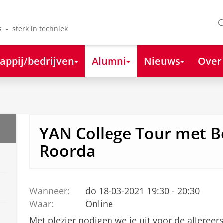
C
s - sterk in techniek
appij/bedrijven
Alumni
Nieuws
Over
YAN College Tour met 
Roorda
Wanneer:
do 18-03-2021 19:30 - 20:30
Waar:
Online
Met plezier nodigen we je uit voor de allereer