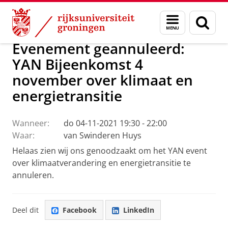
Skip
Skip
Alumni
Menu
Zoek
to
to
en
Content
Navigation
zoeken
Evenement geannuleerd:
YAN Bijeenkomst 4
november over klimaat en
energietransitie
Wanneer:
do 04-11-2021 19:30 - 22:00
Waar:
van Swinderen Huys
Helaas zien wij ons genoodzaakt om het YAN event
over klimaatverandering en energietransitie te
annuleren.
Deel dit
Facebook
LinkedIn