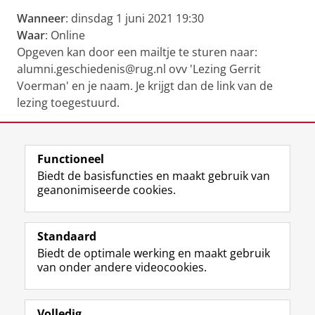
Wanneer
: dinsdag 1 juni 2021 19:30
Waar
: Online
Opgeven kan door een mailtje te sturen naar:
alumni.geschiedenis@rug.nl ovv 'Lezing Gerrit
Voerman' en je naam. Je krijgt dan de link van de
lezing toegestuurd.
Deel dit
Facebook
LinkedIn
Functioneel
Biedt de basisfuncties en maakt gebruik van
geanonimiseerde cookies.
F
L
R
I
Y
Volg de RUG
a
i
S
n
o
Standaard
c
n
S
s
u
Biedt de optimale werking en maakt gebruik
e
k
-
t
T
Studiekiezers
van onder andere videocookies.
b
e
f
a
u
Maatschappij/bedrijven
o
d
e
g
b
o
I
e
r
e
Alumni
k
n
d
a
-
Volledig