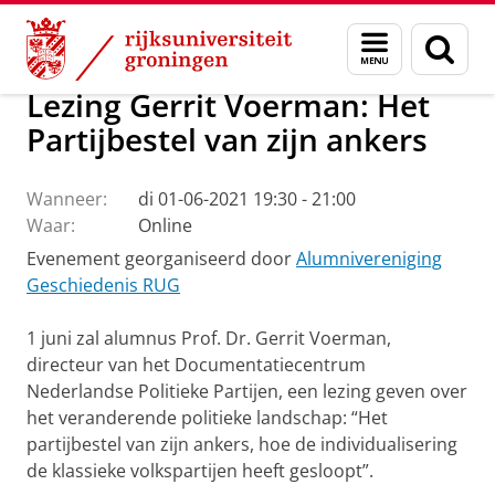
Skip
Skip
Alumni
Menu
Zoek
to
to
en
Content
Navigation
zoeken
Lezing Gerrit Voerman: Het
Partijbestel van zijn ankers
Wanneer:
di 01-06-2021 19:30 - 21:00
Waar:
Online
Evenement georganiseerd door
Alumnivereniging
Geschiedenis RUG
1 juni zal alumnus Prof. Dr. Gerrit Voerman,
directeur van het Documentatiecentrum
Nederlandse Politieke Partijen, een lezing geven over
het veranderende politieke landschap: “Het
partijbestel van zijn ankers, hoe de individualisering
de klassieke volkspartijen heeft gesloopt”.