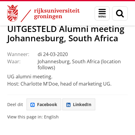
Skip
Skip
Alumni
Menu
Zoek
to
to
en
Content
Navigation
zoeken
UITGESTELD Alumni meeting
Johannesburg, South Africa
Wanneer:
di 24-03-2020
Waar:
Johannesburg, South Africa (location
follows)
UG alumni meeting.
Host: Charlotte M'Doe, head of marketing UG.
Deel dit
Facebook
LinkedIn
View this page in:
English