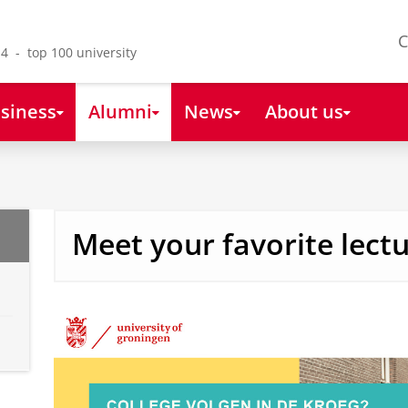
C
4 - top 100 university
siness
Alumni
News
About us
Meet your favorite lect