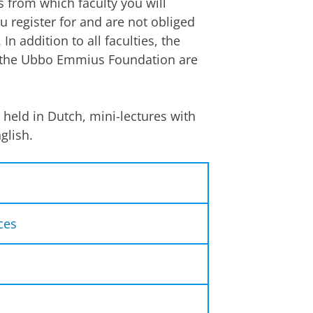
s from which faculty you will
 register for and are not obliged
n addition to all faculties, the
d the Ubbo Emmius Foundation are
 held in Dutch, mini-lectures with
glish.
 de
ces
 2)
rleners