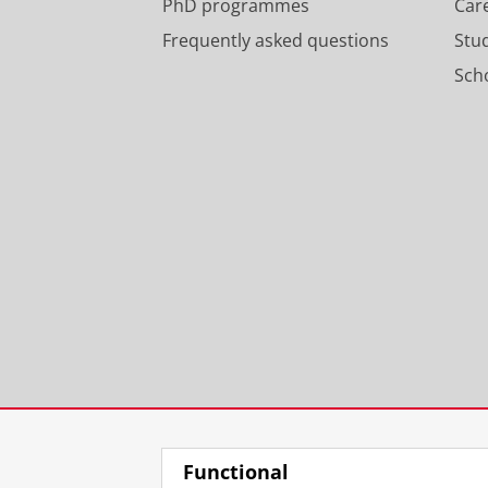
PhD programmes
Car
Frequently asked questions
Stu
Scho
Functional