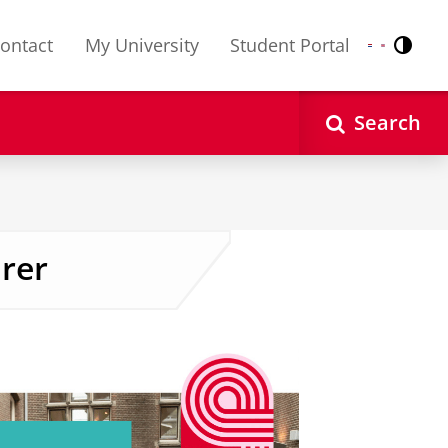
ontact
My University
Student Portal
Contr
Nederlands
English
Search
urer