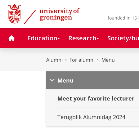
Skip
Skip
to
to
Content
Navigation
founded in 161
Home
Education
Research
Society/bu
Alumni
For alumni
Menu
Menu
Meet your favorite lecturer
Terugblik Alumnidag 2024