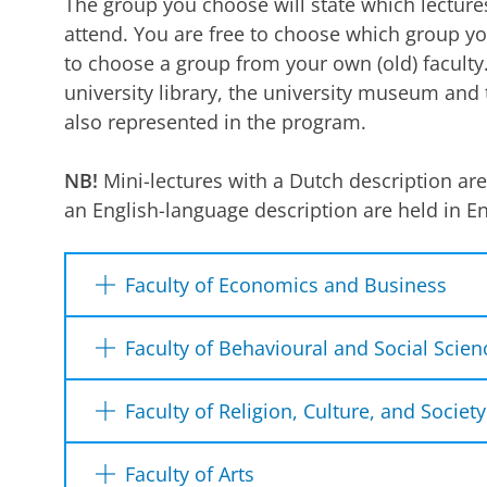
The group you choose will state which lecture
attend. You are free to choose which group you
to choose a group from your own (old) faculty. I
university library, the university museum an
also represented in the program.
NB!
Mini-lectures with a Dutch description are
an English-language description are held in En
Faculty of Economics and Business
Enig, of toch eng? Robots in
Faculty of Behavioural and Social Scien
dienstverlening
Zichtbare onzekerheid
Prof. dr. Jenny van Doorn - FEB (Ronde 1 &
Faculty of Religion, Culture, and Society
Prof. Dr. Casper Albers - GMW
Zinverhalen op het werk
In de afgelopen jaren zien we dat dienstve
Faculty of Arts