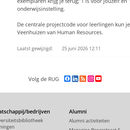
exemplaren krijg je terug; 1 is voor jouzelf en
onderwijsinstelling.
De centrale projectcode voor leerlingen kun je
Veenhuizen van Human Resources.
Laatst gewijzigd:
25 juni 2026 12:11
F
L
R
I
Y
Volg de RUG
a
i
S
n
o
c
n
S
s
u
e
k
-
t
T
b
e
f
a
u
o
d
e
g
b
tschappij/bedrijven
Alumni
o
I
e
r
e
ersiteitsbibliotheek
Alumni activiteiten
k
n
d
a
-
ningen
p
-
R
m
k