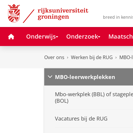
Skip
Skip
to
to
Content
Navigation
breed in kenni
Home
Onderwijs
Onderzoek
Maatsch
Over ons
Werken bij de RUG
MBO-l
MBO-leerwerkplekken
Mbo-werkplek (BBL) of stagepl
(BOL)
Vacatures bij de RUG