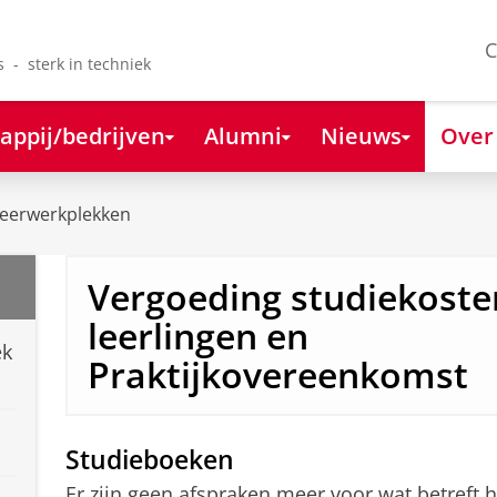
C
s - sterk in techniek
appij/bedrijven
Alumni
Nieuws
Over
eerwerkplekken
Vergoeding studiekost
leerlingen en
ek
Praktijkovereenkomst
Studieboeken
Er zijn geen afspraken meer voor wat betreft h