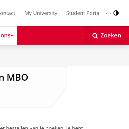
ontact
My University
Student Portal
Contr
Nederlands
English
 ons
Zoeken
en MBO
et bestellen van je boeken. Je bent