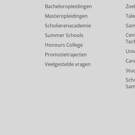
Bacheloropleidingen
Zoe
Masteropleidingen
Tal
Scholierenacademie
Sam
Cen
Summer Schools
Tec
Honours College
Uni
Promotietrajecten
Car
Veelgestelde vragen
Stu
Sch
Sam