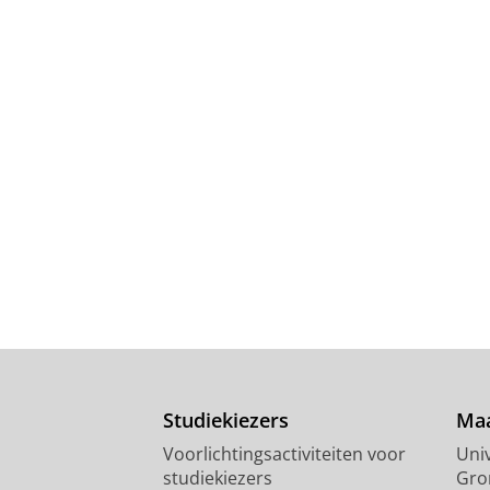
Studiekiezers
Maa
Voorlichtingsactiviteiten voor
Univ
studiekiezers
Gro