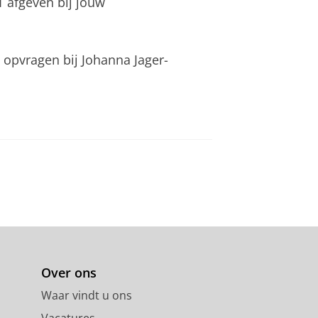
 1 afgeven bij jouw
 opvragen bij Johanna Jager-
Over ons
Waar vindt u ons