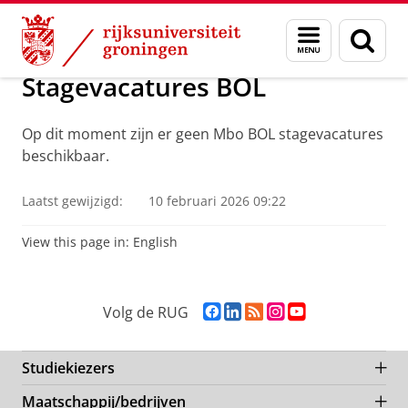
Skip
Skip
Over ons
Werken bij de RUG
MBO-leerwerkplekken
Menu
Zoek
to
to
en
Content
Navigation
zoeken
Stagevacatures BOL
Op dit moment zijn er geen Mbo BOL stagevacatures
beschikbaar.
Laatst gewijzigd:
10 februari 2026 09:22
View this page in:
English
F
L
R
I
Y
Volg de RUG
a
i
S
n
o
c
n
S
s
u
e
k
-
t
T
Studiekiezers
b
e
f
a
u
Maatschappij/bedrijven
o
d
e
g
b