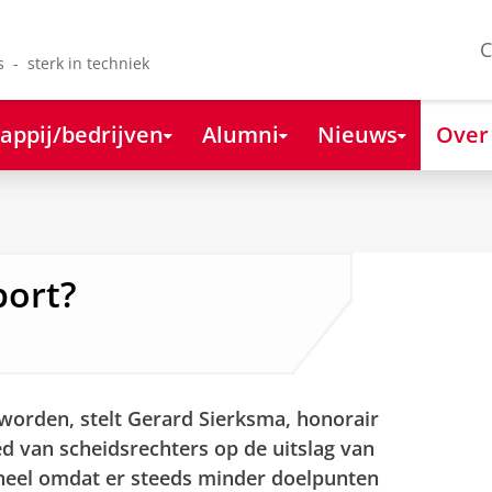
C
s - sterk in techniek
appij/bedrijven
Alumni
Nieuws
Over
port?
eworden, stelt Gerard Sierksma, honorair
d van scheidsrechters op de uitslag van
oneel omdat er steeds minder doelpunten