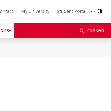
ontact
My University
Student Portal
Contr
Nederlands
English
 ons
Zoeken