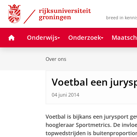
Skip
Skip
to
to
Content
Navigation
breed in kenni
Home
Onderwijs
Onderzoek
Maatsch
Over ons
Voetbal een jurys
04 juni 2014
Voetbal is bijkans een jurysport g
hoogleraar Sportmetrics. De invloe
topwedstrijden is buitenproporti