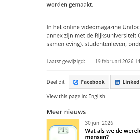
worden gemaakt.
Voetbal een jurysport?
Pas uw cookie ins
In het online videomagazine Unifo
annex zijn met de Rijksuniversiteit
samenleving), studentenleven, onder
Laatst gewijzigd:
19 februari 2026 14
Deel dit
Facebook
Linked
View this page in:
English
Meer nieuws
30 juni 2026
Wat als we de werel
mensen?