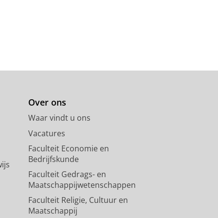
Over ons
Waar vindt u ons
Vacatures
Faculteit Economie en
Bedrijfskunde
ijs
Faculteit Gedrags- en
Maatschappijwetenschappen
Faculteit Religie, Cultuur en
Maatschappij