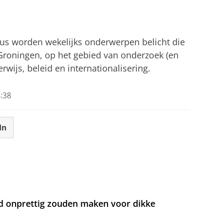
tellingen aan
om deze video te zien
cus worden wekelijks onderwerpen belicht die
 Groningen, op het gebied van onderzoek (en
wijs, beleid en internationalisering.
:38
In
d onprettig zouden maken voor dikke