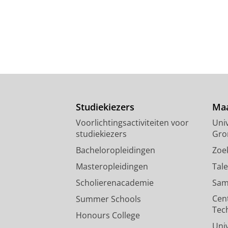
Studiekiezers
Maa
Voorlichtingsactiviteiten voor
Univ
studiekiezers
Gro
Bacheloropleidingen
Zoe
Masteropleidingen
Tal
Scholierenacademie
Sam
Cen
Summer Schools
Tec
Honours College
Uni