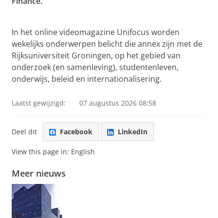
Finance.
Student succesvolle starter in energiesector
Pas uw cookie instellingen aan
om deze
video te zien
In het online videomagazine Unifocus worden
wekelijks onderwerpen belicht die annex zijn met de
Rijksuniversiteit Groningen, op het gebied van
onderzoek (en samenleving), studentenleven,
onderwijs, beleid en internationalisering.
Laatst gewijzigd:
07 augustus 2026 08:58
Deel dit
Facebook
LinkedIn
View this page in:
English
Meer nieuws