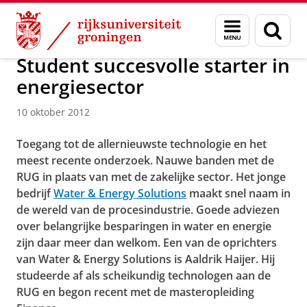
Skip
Skip
Over ons
Menu
Zoek
to
to
en
Content
Navigation
zoeken
Student succesvolle starter in
energiesector
10 oktober 2012
Toegang tot de allernieuwste technologie en het
meest recente onderzoek. Nauwe banden met de
RUG in plaats van met de zakelijke sector. Het jonge
bedrijf
Water & Energy Solutions
maakt snel naam in
de wereld van de procesindustrie. Goede adviezen
over belangrijke besparingen in water en energie
zijn daar meer dan welkom. Een van de oprichters
van Water & Energy Solutions is Aaldrik Haijer. Hij
studeerde af als scheikundig technologen aan de
RUG en begon recent met de masteropleiding