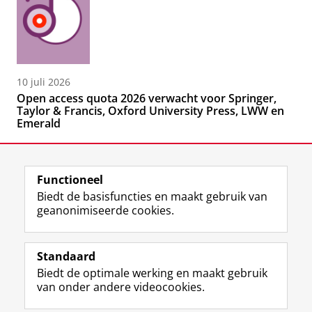
10 juli 2026
Open access quota 2026 verwacht voor Springer,
Taylor & Francis, Oxford University Press, LWW en
Emerald
Functioneel
Biedt de basisfuncties en maakt gebruik van
geanonimiseerde cookies.
F
L
R
I
Y
Volg de RUG
a
i
S
n
o
Standaard
c
n
S
s
u
Biedt de optimale werking en maakt gebruik
e
k
-
t
T
Studiekiezers
van onder andere videocookies.
b
e
f
a
u
Maatschappij/bedrijven
o
d
e
g
b