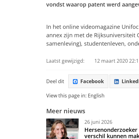
vondst waarop patent werd aange
Poedermelk nadert moedermelk
Pas uw cookie ins
In het online videomagazine Unifo
annex zijn met de Rijksuniversiteit
samenleving), studentenleven, onder
Laatst gewijzigd:
12 maart 2020 22:1
Deel dit
Facebook
Linked
View this page in:
English
Meer nieuws
26 juni 2026
Hersenonderzoeker I
verschil kunnen mak