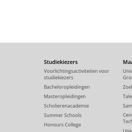
Studiekiezers
Maa
Voorlichtingsactiviteiten voor
Univ
studiekiezers
Gro
Bacheloropleidingen
Zoe
Masteropleidingen
Tal
Scholierenacademie
Sam
Cen
Summer Schools
Tec
Honours College
Uni