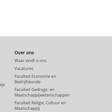
Over ons
Waar vindt u ons
Vacatures
Faculteit Economie en
Bedrijfskunde
ijs
Faculteit Gedrags- en
Maatschappijwetenschappen
Faculteit Religie, Cultuur en
Maatschappij