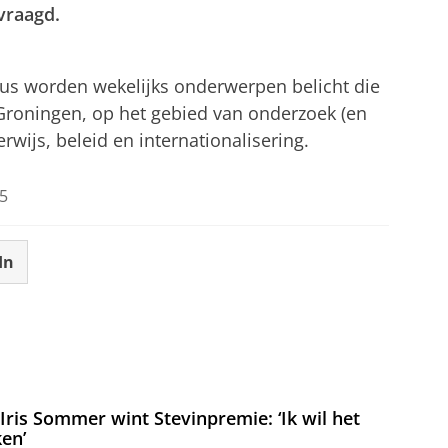
vraagd.
tellingen aan
om deze video te zien
cus worden wekelijks onderwerpen belicht die
 Groningen, op het gebied van onderzoek (en
wijs, beleid en internationalisering.
5
In
ris Sommer wint Stevinpremie: ‘Ik wil het
en’