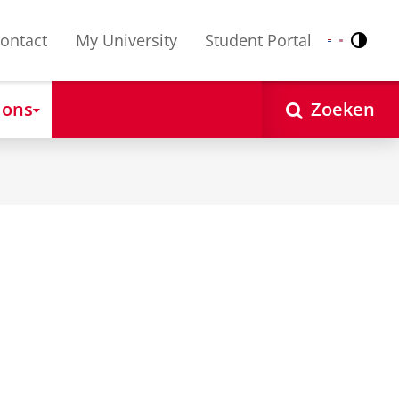
ontact
My University
Student Portal
Contr
Nederlands
English
 ons
Zoeken