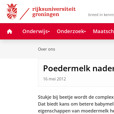
Skip
Skip
to
to
Content
Navigation
breed in kenni
Home
Onderwijs
Onderzoek
Maatsch
Over ons
Poedermelk nade
16 mei 2012
Stukje bij beetje wordt de comple
Dat biedt kans om betere babymel
eigenschappen van moedermelk hee