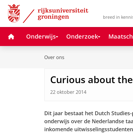
Skip
Skip
to
to
Content
Navigation
breed in kenni
Home
Onderwijs
Onderzoek
Maatsch
Over ons
Curious about the
22 oktober 2014
Dit jaar bestaat het Dutch Studies
onderwijs over de Nederlandse taal
inkomende uitwisselingsstudenten v