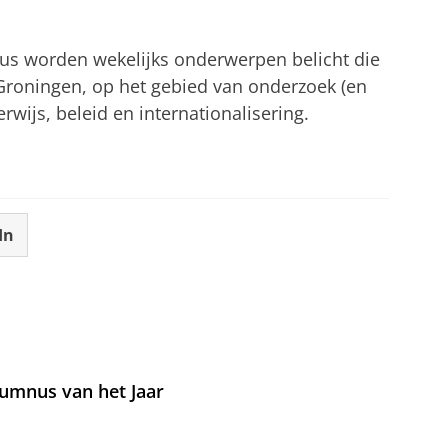
tellingen aan
om deze video te zien
cus worden wekelijks onderwerpen belicht die
 Groningen, op het gebied van onderzoek (en
wijs, beleid en internationalisering.
In
umnus van het Jaar