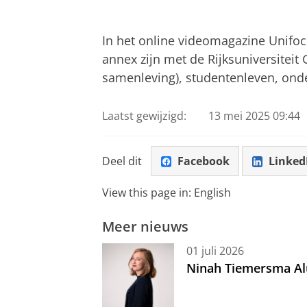
Curious about the Dutch?
Pas uw cookie ins
In het online videomagazine Unifo
annex zijn met de Rijksuniversiteit
samenleving), studentenleven, onder
Laatst gewijzigd:
13 mei 2025 09:44
Deel dit
Facebook
Linked
View this page in:
English
Meer nieuws
01 juli 2026
Ninah Tiemersma Al