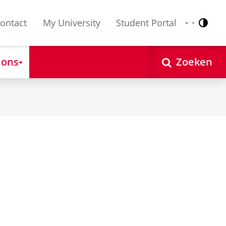
ontact
My University
Student Portal
Contr
Nederlands
English
 ons
Zoeken