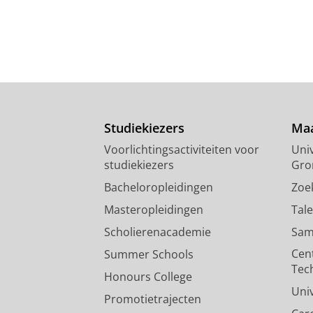
Studiekiezers
Maa
Voorlichtingsactiviteiten voor
Univ
studiekiezers
Gro
Bacheloropleidingen
Zoe
Masteropleidingen
Tal
Scholierenacademie
Sam
Cen
Summer Schools
Tec
Honours College
Uni
Promotietrajecten