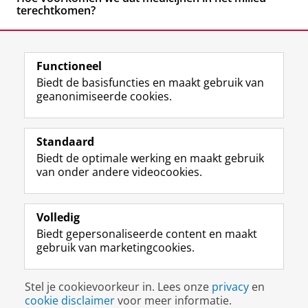
terechtkomen?
Functioneel
Biedt de basisfuncties en maakt gebruik van
geanonimiseerde cookies.
F
L
R
I
Y
Volg de RUG
a
i
S
n
o
Standaard
c
n
S
s
u
Biedt de optimale werking en maakt gebruik
e
k
-
t
T
Studiekiezers
van onder andere videocookies.
b
e
f
a
u
Maatschappij/bedrijven
o
d
e
g
b
o
I
e
r
e
Alumni
k
n
d
a
-
Volledig
p
-
R
m
k
Biedt gepersonaliseerde content en maakt
Over ons
a
p
i
-
a
gebruik van marketingcookies.
g
a
j
a
n
i
g
k
c
a
Disclaimer & Copyright
Privacy
Cookies
n
i
s
c
a
Stel je cookievoorkeur in. Lees onze
privacy
en
Inloggen
a
n
u
o
l
cookie disclaimer
voor meer informatie.