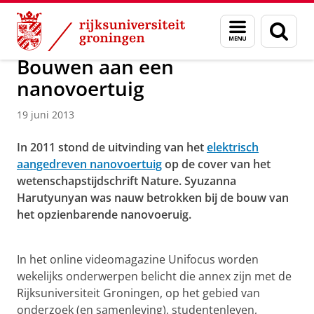
Skip
Skip
Over ons
Menu
Zoek
to
to
en
Content
Navigation
zoeken
Bouwen aan een
nanovoertuig
19 juni 2013
In 2011 stond de uitvinding van het
elektrisch
aangedreven nanovoertuig
op de cover van het
wetenschapstijdschrift Nature. Syuzanna
Harutyunyan was nauw betrokken bij de bouw van
het opzienbarende nanovoeruig.
Bouwen aan een nanovoertuig
Pas uw cookie instellingen aan
om deze
video te zien
In het online videomagazine Unifocus worden
wekelijks onderwerpen belicht die annex zijn met de
Rijksuniversiteit Groningen, op het gebied van
onderzoek (en samenleving), studentenleven,