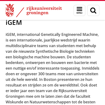
Skip
Skip
Over ons
Menu
Zoek
to
to
en
Content
Navigation
zoeken
iGEM
iGEM, international Genetically Engineered Machine,
is een internationale, jaarlijkse wedstrijd waarin
multidisciplinaire teams van studenten met behulp
van de nieuwste Synthetische Biologie technieken
een biologische machine bouwen. De studenten
bedenken, ontwerpen en bouwen een bacterie met
een nuttige en/of interessante toepassing. Inmiddels
doen er ongeveer 300 teams mee van universiteiten
uit de hele wereld. In Boston presenteren ze hun
resultaat en strijden ze om de wereldtitel.
Ook doet
er ieder jaar een team van de Rijksuniversiteit
Groningen mee om te laten zien dat de faculteit
Wiskunde en Natuurwetenschappen tot de besten