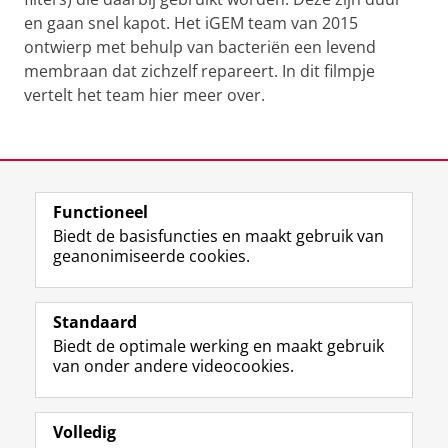
en gaan snel kapot. Het iGEM team van 2015
ontwierp met behulp van bacteriën een levend
membraan dat zichzelf repareert. In dit filmpje
vertelt het team hier meer over.
Blauwe Bio-energie
Pas uw cookie instellingen aan
om deze
video te zien
Laatst gewijzigd:
09 juni 2023 16:10
Functioneel
View this page in:
English
Biedt de basisfuncties en maakt gebruik van
geanonimiseerde cookies.
F
L
R
I
Y
Volg de RUG
a
i
S
n
o
Standaard
c
n
S
s
u
Biedt de optimale werking en maakt gebruik
e
k
-
t
T
Studiekiezers
van onder andere videocookies.
b
e
f
a
u
Maatschappij/bedrijven
o
d
e
g
b
o
I
e
r
e
Alumni
k
n
d
a
-
Volledig