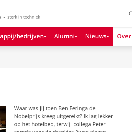
C
s - sterk in techniek
appij/bedrijven
Alumni
Nieuws
Over
Waar was jij toen Ben Feringa de
Nobelprijs kreeg uitgereikt? Ik lag lekker
op het hotelbed, terwijl collega Peter
zorgde voor de drankjes (twee glazen