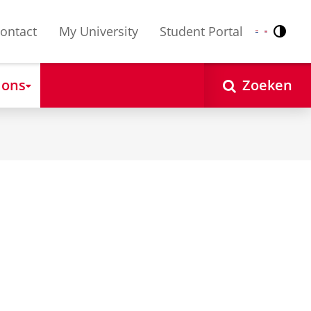
ontact
My University
Student Portal
Contr
Nederlands
English
 ons
Zoeken