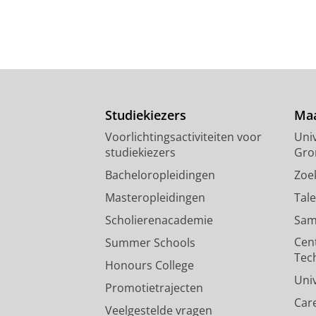
Studiekiezers
Maa
Voorlichtingsactiviteiten voor
Univ
studiekiezers
Gro
Bacheloropleidingen
Zoe
Masteropleidingen
Tal
Scholierenacademie
Sam
Cen
Summer Schools
Tec
Honours College
Uni
Promotietrajecten
Car
Veelgestelde vragen