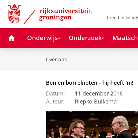
Skip
Skip
to
to
Content
Navigation
breed in kenni
Home
Onderwijs
Onderzoek
Maatsch
Over ons
Ben en borrelnoten - hij heeft ’m!
Datum:
11 december 2016
Auteur:
Riepko Buikema