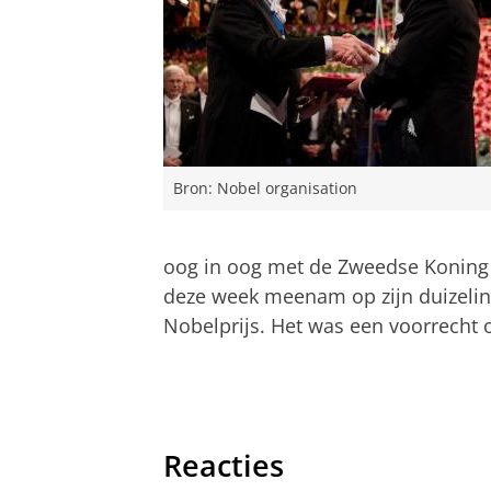
Bron: Nobel organisation
oog in oog met de Zweedse Koning 
deze week meenam op zijn duizelin
Nobelprijs. Het was een voorrecht o
Ben Feringa vlak na de uitreiking van 
Pas uw cookie ins
Reacties