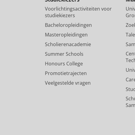
Voorlichtingsactiviteiten voor
Univ
studiekiezers
Gro
Bacheloropleidingen
Zoe
Masteropleidingen
Tal
Scholierenacademie
Sam
Cen
Summer Schools
Tec
Honours College
Uni
Promotietrajecten
Car
Veelgestelde vragen
Stu
Sch
Sam