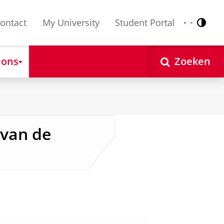
ontact
My University
Student Portal
Contr
Nederlands
English
 ons
Zoeken
 van de
an
om deze video te zien