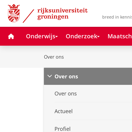
Skip
Skip
to
to
Content
Navigation
breed in kenni
Home
Onderwijs
Onderzoek
Maatsch
Over ons
Over ons
Over ons
Actueel
Profiel