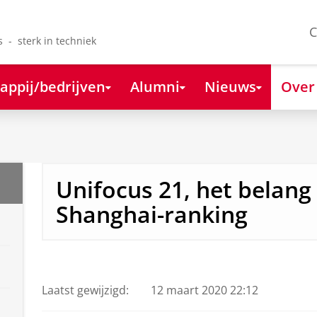
C
s - sterk in techniek
appij/bedrijven
Alumni
Nieuws
Over
Unifocus 21, het belang
Shanghai-ranking
Unifocus 21, het belang van de Shanghai-ranking
Pas uw cookie instellingen a
Laatst gewijzigd:
12 maart 2020 22:12