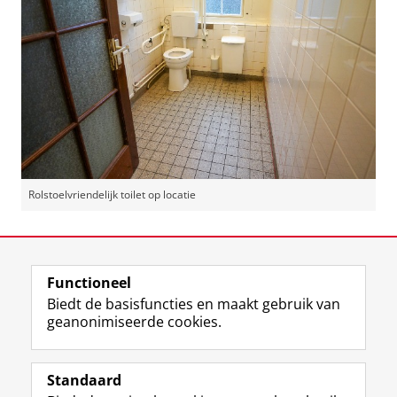
Rolstoelvriendelijk toilet op locatie
Laatst gewijzigd:
27 oktober 2025 16:13
Functioneel
View this page in:
English
Biedt de basisfuncties en maakt gebruik van
geanonimiseerde cookies.
F
L
R
I
Y
Volg de RUG
a
i
S
n
o
Standaard
c
n
S
s
u