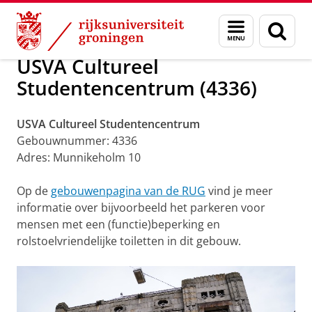
Skip
Skip
Toegankelijkheid RUG gebouwen
Menu
Zoek
to
to
en
Content
Navigation
zoeken
USVA Cultureel
Studentencentrum (4336)
USVA Cultureel Studentencentrum
Gebouwnummer: 4336
Adres: Munnikeholm 10
Op de
gebouwenpagina van de RUG
vind je meer
informatie over bijvoorbeeld het parkeren voor
mensen met een (functie)beperking en
rolstoelvriendelijke toiletten in dit gebouw.