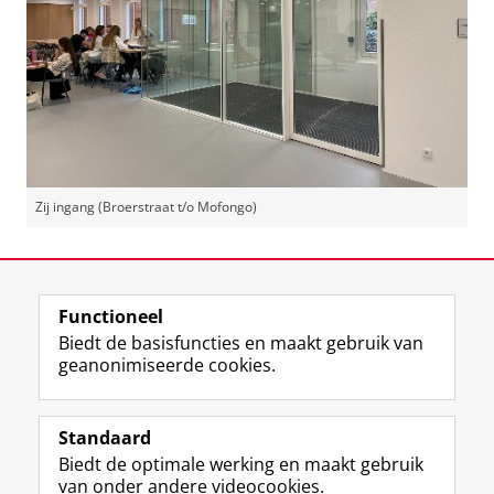
Zij ingang (Broerstraat t/o Mofongo)
Laatst gewijzigd:
24 oktober 2025 11:59
Functioneel
View this page in:
English
Biedt de basisfuncties en maakt gebruik van
geanonimiseerde cookies.
F
L
R
I
Y
Volg de RUG
a
i
S
n
o
Standaard
c
n
S
s
u
Biedt de optimale werking en maakt gebruik
e
k
-
t
T
Studiekiezers
van onder andere videocookies.
b
e
f
a
u