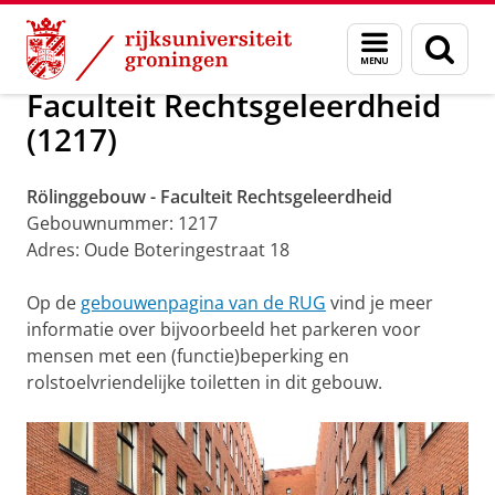
Skip
Skip
Toegankelijkheid RUG gebouwen
Menu
Zoek
to
to
en
Content
Navigation
zoeken
Faculteit Rechtsgeleerdheid
(1217)
Rölinggebouw - Faculteit Rechtsgeleerdheid
Gebouwnummer: 1217
Adres: Oude Boteringestraat 18
Op de
gebouwenpagina van de RUG
vind je meer
informatie over bijvoorbeeld het parkeren voor
mensen met een (functie)beperking en
rolstoelvriendelijke toiletten in dit gebouw.