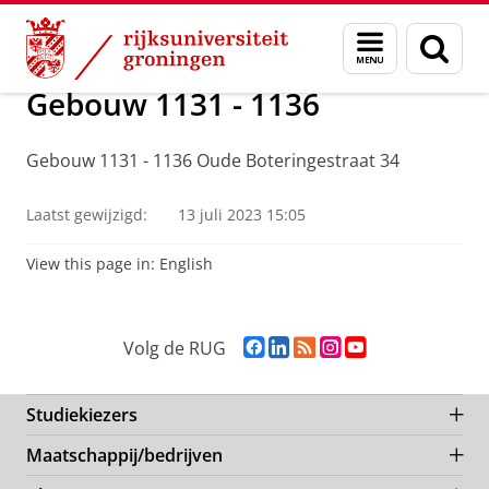
Skip
Skip
Toegankelijkheid RUG gebouwen
Menu
Zoek
to
to
en
Content
Navigation
zoeken
Gebouw 1131 - 1136
Gebouw 1131 - 1136 Oude Boteringestraat 34
Laatst gewijzigd:
13 juli 2023 15:05
View this page in:
English
F
L
R
I
Y
Volg de RUG
a
i
S
n
o
c
n
S
s
u
e
k
-
t
T
Studiekiezers
b
e
f
a
u
Maatschappij/bedrijven
o
d
e
g
b
o
I
e
r
e