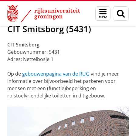
Skip
Skip
Toegankelijkheid RUG gebouwen
Menu
Zoek
to
to
en
Content
Navigation
zoeken
CIT Smitsborg (5431)
CIT Smitsborg
Gebouwnummer: 5431
Adres: Nettelbosje 1
Op de
gebouwenpagina van de RUG
vind je meer
informatie over bijvoorbeeld het parkeren voor
mensen met een (functie)beperking en
rolstoelvriendelijke toiletten in dit gebouw.