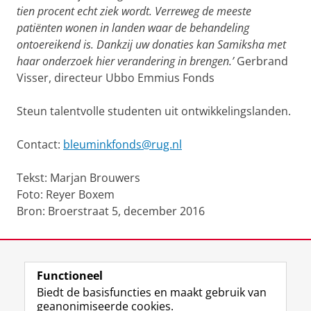
tien procent echt ziek wordt. Verreweg de meeste
patiënten wonen in landen waar de behandeling
ontoereikend is. Dankzij uw donaties kan Samiksha met
haar onderzoek hier verandering in brengen.’
Gerbrand
Visser, directeur Ubbo Emmius Fonds
Steun talentvolle studenten uit ontwikkelingslanden.
Contact:
bleuminkfonds@rug.nl
Tekst: Marjan Brouwers
Foto: Reyer Boxem
Bron: Broerstraat 5, december 2016
Laatst gewijzigd:
09 juni 2023 14:50
Functioneel
View this page in:
English
Biedt de basisfuncties en maakt gebruik van
geanonimiseerde cookies.