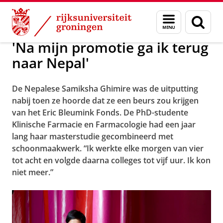
Skip
Skip
Over ons
Actueel
Nieuws
Worldwide Newsletter
Menu
Zoek
to
to
en
Content
Navigation
zoeken
'Na mijn promotie ga ik terug
naar Nepal'
De Nepalese Samiksha Ghimire was de uitputting
nabij toen ze hoorde dat ze een beurs zou krijgen
van het Eric Bleumink Fonds. De PhD-studente
Klinische Farmacie en Farmacologie had een jaar
lang haar masterstudie gecombineerd met
schoonmaakwerk. “Ik werkte elke morgen van vier
tot acht en volgde daarna colleges tot vijf uur. Ik kon
niet meer.”