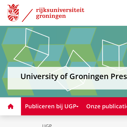
Skip
Skip
to
to
Content
Navigation
University of Groningen Pres
Home
Publiceren bij UGP
Onze publicati
UGP