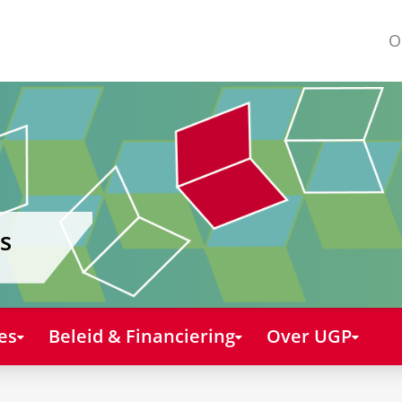
O
s
es
Beleid & Financiering
Over UGP