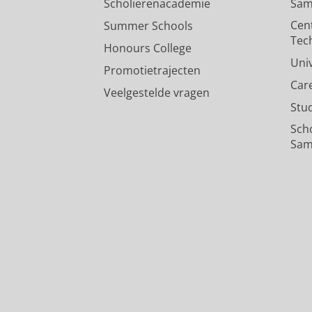
Scholierenacademie
Sam
Cen
Summer Schools
Tec
Honours College
Uni
Promotietrajecten
Car
Veelgestelde vragen
Stu
Sch
Sam