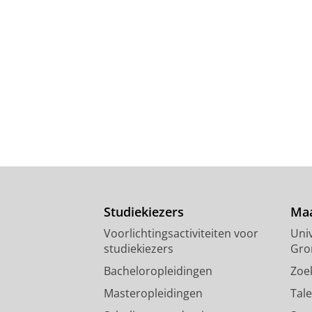
Studiekiezers
Maa
Voorlichtingsactiviteiten voor
Univ
studiekiezers
Gro
Bacheloropleidingen
Zoe
Masteropleidingen
Tal