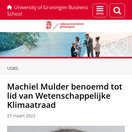
University of Groningen Business
Menu
Zoek
School
en
zoeken
Skip
Skip
to
to
UGBS
Content
Navigation
Machiel Mulder benoemd tot
lid van Wetenschappelijke
Klimaatraad
27 maart 2023