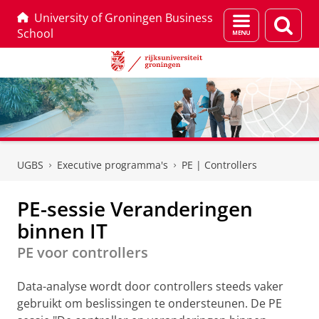
University of Groningen Business
Menu
Zoek
School
en
zoeken
Skip
Skip
to
to
UGBS
Executive programma's
PE | Controllers
Content
Navigation
PE-sessie Veranderingen
binnen IT
PE voor controllers
Data-analyse wordt door controllers steeds vaker
gebruikt om beslissingen te ondersteunen. De PE