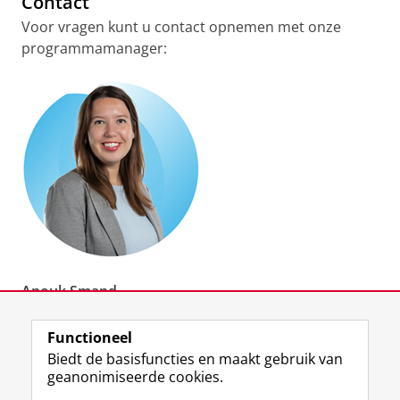
Contact
Voor vragen kunt u contact opnemen met onze
programmamanager:
Anouk Smand
M: (+31) 06 11 46 01 54
Functioneel
E:
a.smand@rug.nl
Biedt de basisfuncties en maakt gebruik van
geanonimiseerde cookies.
Laatst gewijzigd:
24 maart 2026 13:11