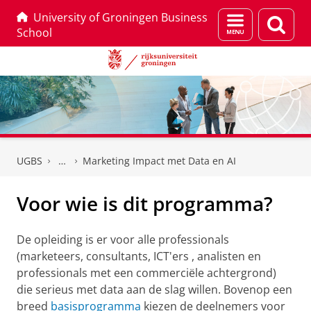
University of Groningen Business
Menu
Zoek
School
en
zoeken
Skip
Skip
to
to
UGBS
Marketing Impact met Data en AI
Content
Navigation
Voor wie is dit programma?
De opleiding is er voor alle professionals
(marketeers, consultants, ICT'ers , analisten en
professionals met een commerciële achtergrond)
die serieus met data aan de slag willen. Bovenop een
breed
basisprogramma
kiezen de deelnemers voor