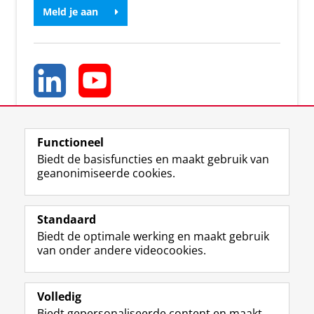
Meld je aan
Functioneel
Biedt de basisfuncties en maakt gebruik van
geanonimiseerde cookies.
T
I
L
Y
Volg ons op
w
n
i
o
Standaard
i
s
n
u
Biedt de optimale werking en maakt gebruik
t
t
k
T
Studiekiezers
van onder andere videocookies.
t
a
e
u
Maatschappij/bedrijven
e
g
d
b
r
r
I
e
Alumni
p
a
n
-
Volledig
r
m
-
k
Biedt gepersonaliseerde content en maakt