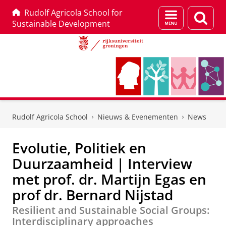
Rudolf Agricola School for
Menu
Zoek
Sustainable Development
en
zoeken
Skip
Skip
to
to
Rudolf Agricola School
Nieuws & Evenementen
News
Content
Navigation
Evolutie, Politiek en
Duurzaamheid | Interview
met prof. dr. Martijn Egas en
prof dr. Bernard Nijstad
Resilient and Sustainable Social Groups:
Interdisciplinary approaches