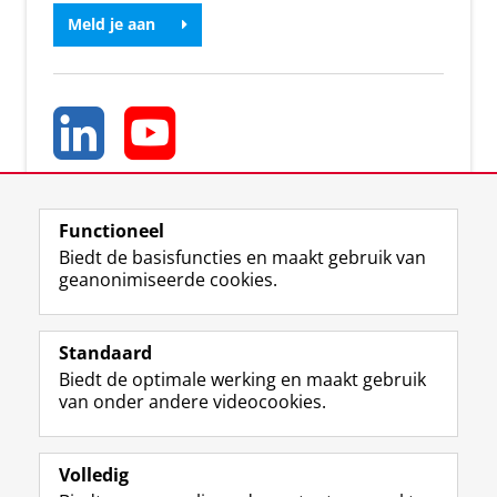
Meld je aan
Functioneel
Biedt de basisfuncties en maakt gebruik van
geanonimiseerde cookies.
T
I
L
Y
Volg ons op
w
n
i
o
Standaard
i
s
n
u
Biedt de optimale werking en maakt gebruik
t
t
k
T
Studiekiezers
van onder andere videocookies.
t
a
e
u
Maatschappij/bedrijven
e
g
d
b
r
r
I
e
Alumni
p
a
n
-
Volledig
r
m
-
k