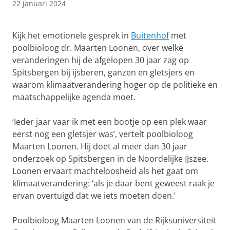
22 januari 2024
dr. Maarten Loonen in Buitenhof
Pas uw cookie instellingen aan
om deze
video te zien
Kijk het emotionele gesprek in
Buitenhof
met
poolbioloog dr. Maarten Loonen, over welke
veranderingen hij de afgelopen 30 jaar zag op
Spitsbergen bij ijsberen, ganzen en gletsjers en
waarom klimaatverandering hoger op de politieke en
maatschappelijke agenda moet.
‘Ieder jaar vaar ik met een bootje op een plek waar
eerst nog een gletsjer was’, vertelt poolbioloog
Maarten Loonen. Hij doet al meer dan 30 jaar
onderzoek op Spitsbergen in de Noordelijke IJszee.
Loonen ervaart machteloosheid als het gaat om
klimaatverandering: ‘als je daar bent geweest raak je
ervan overtuigd dat we iets moeten doen.’
Poolbioloog Maarten Loonen van de Rijksuniversiteit