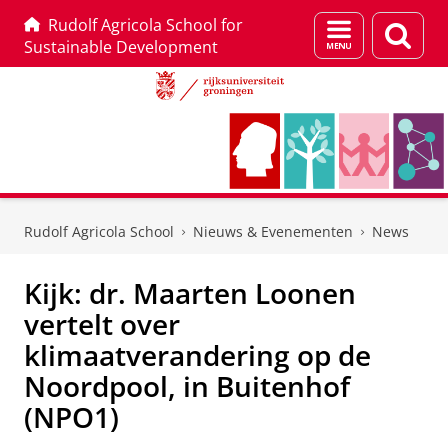
Rudolf Agricola School for
Menu
Zoek
Sustainable Development
en
zoeken
Skip
Skip
to
to
Rudolf Agricola School
Nieuws & Evenementen
News
Content
Navigation
Kijk: dr. Maarten Loonen
vertelt over
klimaatverandering op de
Noordpool, in Buitenhof
(NPO1)