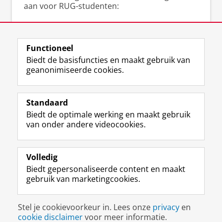
aan voor RUG-studenten:
▸
Gratis schrijfcoaching
bij het Schrijfcentrum
▸
Scriptieschrijfdagen
bij het Schrijfcentrum
▸
Cursussen en workshops
(academisch)
Functioneel
schrijven bij het Talencentrum
Biedt de basisfuncties en maakt gebruik van
geanonimiseerde cookies.
Standaard
F
I
L
Y
Volg ons op
Biedt de optimale werking en maakt gebruik
a
n
i
o
van onder andere videocookies.
c
s
n
u
e
t
k
T
Over ons
b
a
e
u
Meer info
o
g
d
b
Volledig
o
r
I
e
Biedt gepersonaliseerde content en maakt
Contact
k
a
n
-
gebruik van marketingcookies.
p
m
-
k
a
-
p
a
Disclaimer & Copyright
Privacy
Cookies
g
a
a
n
Stel je cookievoorkeur in. Lees onze
privacy
en
Inloggen
i
c
g
a
cookie disclaimer
voor meer informatie.