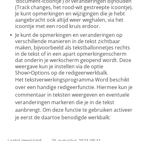
‘document-icoontje’) of veranderingen bijhouden
(Track changes, het rood-wit gestreepte icoontje).
Je kunt opmerkingen en wijzigingen die je hebt
aangebracht ook altijd weer weghalen, via het
icoontje met een rood kruis erdoor.
Je kunt de opmerkingen en veranderingen op
verschillende manieren in de tekst zichtbaar
maken, bijvoorbeeld als tekstballonnetjes rechts
in de tekst of in een apart opmerkingenscherm
dat onderin je werkscherm geopend wordt. Deze
weergave kun je instellen via de optie
Show>Options op de redigeerwerkbalk.
Het tekstverwerkingsprogramma Word beschikt
over een handige redigeerfunctie. Hiermee kun je
commentaar in teksten weergeven en eventuele
veranderingen markeren die je in de tekst
aanbrengt. Om deze functie te gebruiken activeer
je eerst de daartoe benodigde werkbalk:
Laatst gewijzigd:
25 augustus 2023 09:41