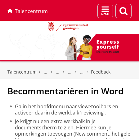
Menu
Zoek
Talencentrum
en
zoeken
Skip
Skip
to
to
Talencentrum
Feedback
Content
Navigation
Becommentariëren in Word
Ga in het hoofdmenu naar view>toolbars en
activeer daarin de werkbalk ‘reviewing’.
Je krijgt nu een extra werkbalk in je
documentscherm te zien. Hiermee kun je
opmerkingen toevoegen (New comment, het gele