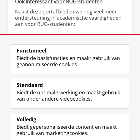
Ook interessant voor RUG-studenten
Naast deze portal bieden we nog veel meer
ondersteuning in academische vaardigheden
aan voor RUG-studenten:
▸
Gratis schrijfcoaching
bij het Schrijfcentrum
▸
Scriptieschrijfdagen
bij het Schrijfcentrum
▸
Cursussen en workshops
(academisch)
Functioneel
schrijven bij het Talencentrum
Biedt de basisfuncties en maakt gebruik van
geanonimiseerde cookies.
Standaard
F
I
L
Y
Volg ons op
Biedt de optimale werking en maakt gebruik
a
n
i
o
van onder andere videocookies.
c
s
n
u
e
t
k
T
Over ons
b
a
e
u
Meer info
o
g
d
b
Volledig
o
r
I
e
Biedt gepersonaliseerde content en maakt
Contact
k
a
n
-
gebruik van marketingcookies.
p
m
-
k