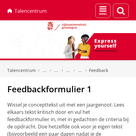
Menu
Zoek
Talencentrum
en
zoeken
Skip
Skip
to
to
Talencentrum
Feedback
Content
Navigation
Feedbackformulier 1
Wissel je concepttekst uit met een jaargenoot. Lees
elkaars tekst kritisch door en vul het
feedbackformulier in, met in gedachten de criteria bij
de opdracht. Doe hetzelfde ook voor je eigen tekst
(bijvoorbeeld een paar dagen nadat je de