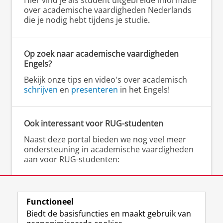
Hier vind je als student uitgebreide informatie
over academische vaardigheden Nederlands
die je nodig hebt tijdens je studie
.
Op zoek naar academische vaardigheden
Engels?
Bekijk onze tips en video's over academisch
schrijven
en
presenteren
in het Engels!
Ook interessant voor RUG-studenten
Naast deze portal bieden we nog veel meer
ondersteuning in academische vaardigheden
aan voor RUG-studenten:
▸
Gratis schrijfcoaching
bij het Schrijfcentrum
▸
Scriptieschrijfdagen
bij het Schrijfcentrum
▸
Cursussen en workshops
(academisch)
Functioneel
schrijven bij het Talencentrum
Biedt de basisfuncties en maakt gebruik van