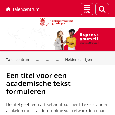
Menu
Zoek
Talencentrum
en
zoeken
Skip
Skip
to
to
Talencentrum
Helder schrijven
Content
Navigation
Een titel voor een
academische tekst
formuleren
De titel geeft een artikel zichtbaarheid. Lezers vinden
artikelen meestal door online via trefwoorden naar