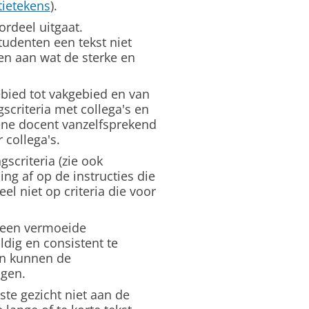
tietekens
).
rdeel uitgaat.
studenten een tekst niet
en aan wat de sterke en
bied tot vakgebied en van
criteria met collega's en
 ene docent vanzelfsprekend
 collega's.
scriteria (zie ook
g af op de instructies die
el niet op criteria die voor
 een vermoeide
ldig en consistent te
en kunnen de
igen.
ste gezicht niet aan de