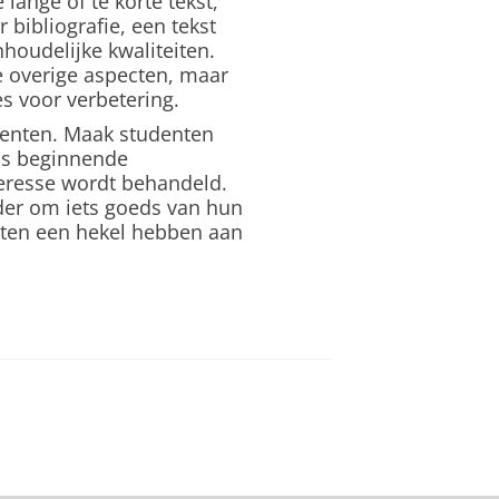
 lange of te korte tekst,
bibliografie, een tekst
houdelijke kwaliteiten.
 overige aspecten, maar
es voor verbetering.
enten. Maak studenten
als beginnende
teresse wordt behandeld.
der om iets goeds van hun
nten een hekel hebben aan