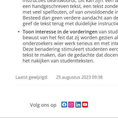
instructies beantwoordt. Dit kan zijn: een te
een handgeschreven tekst, een tekst zonder 
met veel spelfouten, of van onvoldoende in
Besteed dan geen verdere aandacht aan de
geef de tekst terug met duidelijke instructi
Toon interesse in de vorderingen
van stud
bewust van het feit dat zij worden gezien 
onderzoekers wier werk serieus en met in
Deze benadering stimuleert studenten eer
tekst te maken, dan de gedachte dat doce
het nakijken van studentteksten.
Laatst gewijzigd:
25 augustus 2023 09:38
F
I
L
Y
Volg ons op
a
n
i
o
c
s
n
u