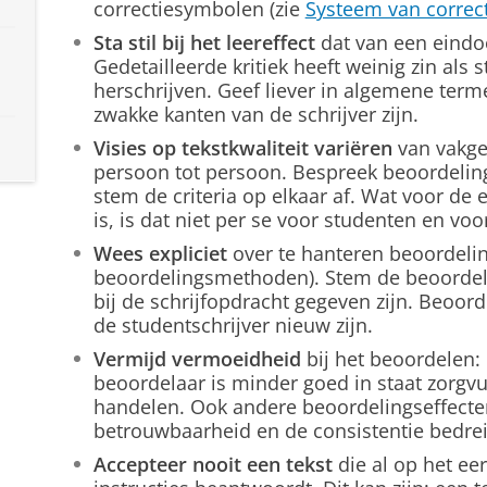
correctiesymbolen (zie
Systeem van correc
Sta stil bij het leereffect
dat van een eindoo
Gedetailleerde kritiek heeft weinig zin als 
herschrijven. Geef liever in algemene term
zwakke kanten van de schrijver zijn.
Visies op tekstkwaliteit variëren
van vakge
persoon tot persoon. Bespreek beoordelings
stem de criteria op elkaar af. Wat voor de
is, is dat niet per se voor studenten en voor
Wees expliciet
over te hanteren beoordeling
beoordelingsmethoden). Stem de beoordelin
bij de schrijfopdracht gegeven zijn. Beoorde
de studentschrijver nieuw zijn.
Vermijd vermoeidheid
bij het beoordelen:
beoordelaar is minder goed in staat zorgvu
handelen. Ook andere beoordelingseffect
betrouwbaarheid en de consistentie bedre
Accepteer nooit een tekst
die al op het eer