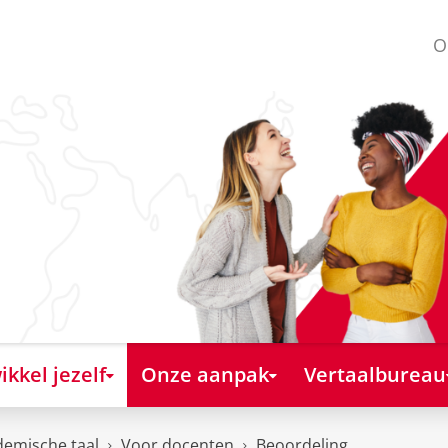
O
kkel jezelf
Onze aanpak
Vertaalbureau
emische taal
Voor docenten
Beoordeling