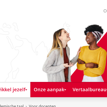
O
kkel jezelf
Onze aanpak
Vertaalbureau
emische taal
Voor docenten