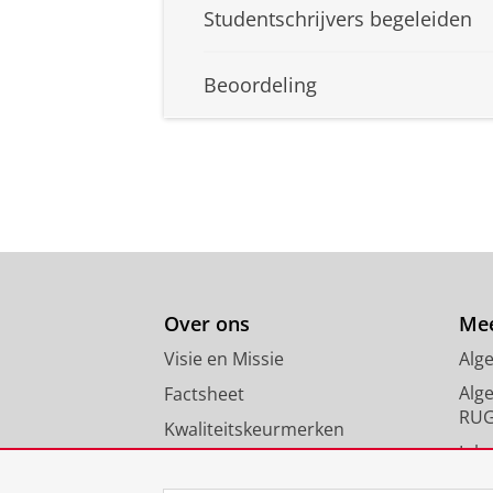
Studentschrijvers begeleiden
Beoordeling
Over ons
Mee
Visie en Missie
Alg
Alg
Factsheet
RU
Kwaliteitskeurmerken
Inlo
Nieuws
FAQ