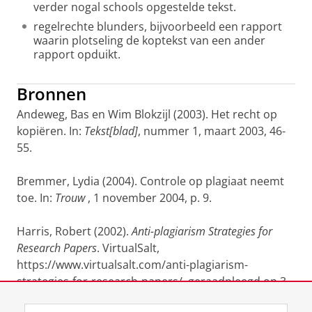
verder nogal schools opgestelde tekst.
regelrechte blunders, bijvoorbeeld een rapport
waarin plotseling de koptekst van een ander
rapport opduikt.
Bronnen
Andeweg, Bas en Wim Blokzijl (2003). Het recht op
kopiëren. In:
Tekst[blad]
, nummer 1, maart 2003, 46-
55.
Bremmer, Lydia (2004). Controle op plagiaat neemt
toe. In:
Trouw
, 1 november 2004, p. 9.
Harris, Robert (2002).
Anti-plagiarism Strategies for
Research Papers
. VirtualSalt,
https://www.virtualsalt.com/anti-plagiarism-
strategies-for-research-papers/, geraadpleegd op 3
november 2004.