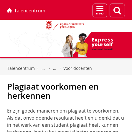
Menu
Zoek
Talencentrum
en
zoeken
Skip
Skip
to
to
Talencentrum
Voor docenten
Content
Navigation
Plagiaat voorkomen en
herkennen
Er zijn goede manieren om plagiaat te voorkomen.
Als dat onvoldoende resultaat heeft en u denkt dat u
in het werk van een student plagiaat heeft kunnen